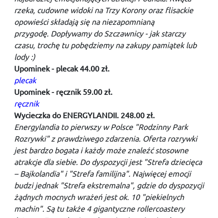
rzeka, cudowne widoki na Trzy Korony oraz flisackie
opowieści składają się na niezapomnianą
przygodę. Dopływamy do Szczawnicy - jak starczy
czasu, trochę tu pobędziemy na zakupy pamiątek lub
lody :)
Upominek - plecak 44.00 zł.
plecak
Upominek - ręcznik 59.00 zł.
ręcznik
Wycieczka do ENERGYLANDII. 248.00 zł.
Energylandia to pierwszy w Polsce "Rodzinny Park
Rozrywki" z prawdziwego zdarzenia. Oferta rozrywki
jest bardzo bogata i każdy może znaleźć stosowne
atrakcje dla siebie. Do dyspozycji jest "Strefa dziecięca
– Bajkolandia" i "Strefa familijna". Najwięcej emocji
budzi jednak "Strefa ekstremalna", gdzie do dyspozycji
żądnych mocnych wrażeń jest ok. 10 "piekielnych
machin". Są tu także 4 gigantyczne rollercoastery