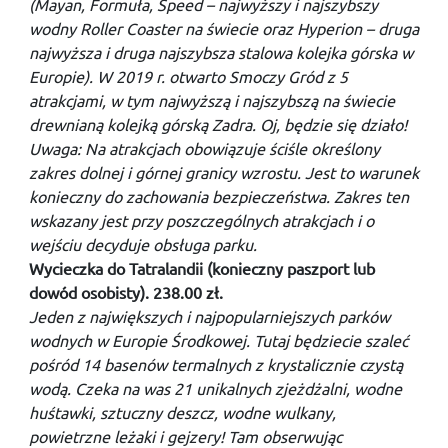
(Mayan, Formuła, Speed – najwyższy i najszybszy
wodny Roller Coaster na świecie oraz Hyperion – druga
najwyższa i druga najszybsza stalowa kolejka górska w
Europie). W 2019 r. otwarto Smoczy Gród z 5
atrakcjami, w tym najwyższą i najszybszą na świecie
drewnianą kolejką górską Zadra. Oj, będzie się działo!
Uwaga: Na atrakcjach obowiązuje ściśle określony
zakres dolnej i górnej granicy wzrostu. Jest to warunek
konieczny do zachowania bezpieczeństwa. Zakres ten
wskazany jest przy poszczególnych atrakcjach i o
wejściu decyduje obsługa parku.
Wycieczka do Tatralandii (konieczny paszport lub
dowód osobisty). 238.00 zł.
Jeden z największych i najpopularniejszych parków
wodnych w Europie Środkowej. Tutaj będziecie szaleć
pośród 14 basenów termalnych z krystalicznie czystą
wodą. Czeka na was 21 unikalnych zjeżdżalni, wodne
huśtawki, sztuczny deszcz, wodne wulkany,
powietrzne leżaki i gejzery! Tam obserwując