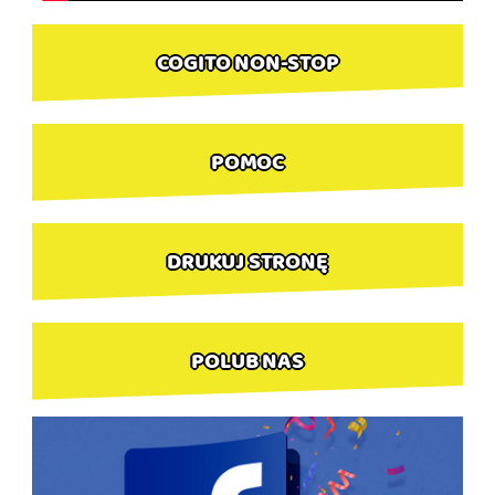
COGITO NON-STOP
POMOC
DRUKUJ STRONĘ
POLUB NAS