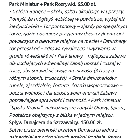
Park Miniatur + Park Rozrywki. 65.00 zł.
• Golden Bungee – skoki, salta i akrobacje w uprzęży.
Pomyśl, że mógłbyś wzbić się w powietrze, wyżej niż
kiedykolwiek! • Tor pontonowy – zjazdy po specjalnym
torze, gdzie poczujesz przyjemny dreszczyk emocji i
powalczysz o pierwsze miejsce na mecie! • Dmuchany
tor przeszkód – zdrowa rywalizacja i wyzwania w
gronie rówieśników! • Park linowy – najlepsza zabawa
dla kochających adrenalinę! Zapnij uprząż i ruszaj w
trasę, aby sprawdzić swoje możliwości (3 trasy o
różnym stopniu trudności). • Strefa dmuchańców:
tunele, zjeżdżalnie, fortece, ścianki wspinaczkowe –
poczuj wolność i daj upust swojej energii! Zabawy
poprawiające sprawność i zwinność. • Park Miniatur
"Spiska Kraina"- najważniejsze zabytki Orawy, Spisza,
Podtatrza obejrzymy z bliska w jednym miejscu.
Spływ Dunajcem do Szczawnicy. 150.00 zł.
Spływ przez pieniński przełom Dunajca to jedna z
najbardziej emocjonujących atrakcji Podhala. Rwąca