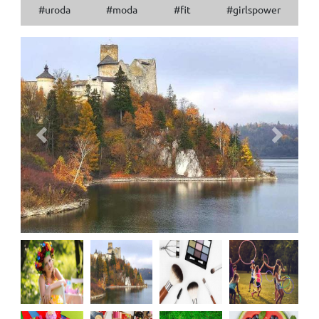
#uroda
#moda
#fit
#girlspower
Previous
Next