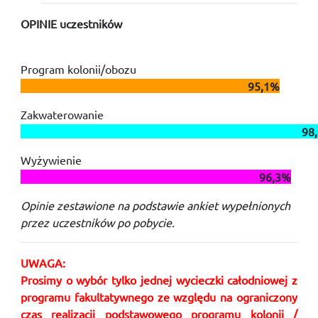
OPINIE uczestników
Program kolonii/obozu
................................................................................
95,1%
Zakwaterowanie
...................................................................................................
98
Wyżywienie
....................................................................................
96,3%
Opinie zestawione na podstawie ankiet wypełnionych
przez uczestników po pobycie.
UWAGA:
Prosimy o wybór tylko jednej wycieczki całodniowej z
programu fakultatywnego ze względu na ograniczony
czas realizacji podstawowego programu kolonii /