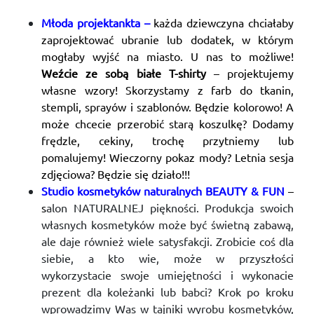
Młoda projektankta –
każda dziewczyna chciałaby
zaprojektować ubranie lub dodatek, w którym
mogłaby wyjść na miasto. U nas to możliwe!
Weźcie ze sobą białe T-shirty
– projektujemy
własne wzory! Skorzystamy z farb do tkanin,
stempli, sprayów i szablonów. Będzie kolorowo! A
może chcecie przerobić starą koszulkę? Dodamy
frędzle, cekiny, trochę przytniemy lub
pomalujemy! Wieczorny pokaz mody? Letnia sesja
zdjęciowa? Będzie się działo!!!
Studio kosmetyków naturalnych BEAUTY & FUN
–
s
alon NATURALNEJ piękności. Produkcja swoich
własnych kosmetyków może być świetną zabawą,
ale daje również wiele satysfakcji. Zrobicie coś dla
siebie, a kto wie, może w przyszłości
wykorzystacie swoje umiejętności i wykonacie
prezent dla koleżanki lub babci? Krok po kroku
wprowadzimy Was w tajniki wyrobu kosmetyków,