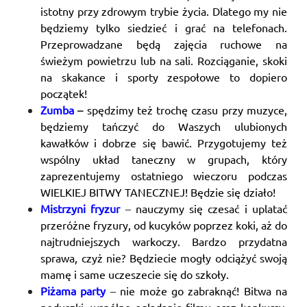
istotny przy zdrowym trybie życia. Dlatego my nie
będziemy tylko siedzieć i grać na telefonach.
Przeprowadzane będą zajęcia ruchowe na
świeżym powietrzu lub na sali. Rozciąganie, skoki
na skakance i sporty zespołowe to dopiero
początek!
Zumba
–
spędzimy też trochę czasu przy muzyce,
będziemy tańczyć do Waszych ulubionych
kawałków i dobrze się bawić. Przygotujemy też
wspólny układ taneczny w grupach, który
zaprezentujemy ostatniego wieczoru podczas
WIELKIEJ BITWY TANECZNEJ! Będzie się działo!
Mistrzyni fryzur
–
nauczymy się czesać i uplatać
przeróżne fryzury, od kucyków poprzez koki, aż do
najtrudniejszych warkoczy. Bardzo przydatna
sprawa, czyż nie? Będziecie mogły odciążyć swoją
mamę i same uczeszecie się do szkoły.
Piżama party
–
nie może go zabraknąć! Bitwa na
poduszki, wspólne oglądanie filmu oraz konkursy,