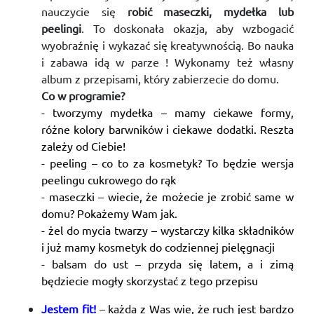
nauczycie się
robić maseczki, mydełka lub
peelingi
. To doskonała okazja, aby wzbogacić
wyobraźnię i wykazać się kreatywnością. Bo nauka
i zabawa idą w parze ! Wykonamy też własny
album z przepisami, który zabierzecie do domu.
Co w programie?
- tworzymy mydełka – mamy ciekawe formy,
różne kolory barwników i ciekawe dodatki. Reszta
zależy od Ciebie!
- peeling – co to za kosmetyk? To będzie wersja
peelingu cukrowego do rąk
- maseczki – wiecie, że możecie je zrobić same w
domu? Pokażemy Wam jak.
- żel do mycia twarzy – wystarczy kilka składników
i już mamy kosmetyk do codziennej pielęgnacji
- balsam do ust – przyda się latem, a i zimą
będziecie mogły skorzystać z tego przepisu
Jestem fit!
–
każda z Was wie, że ruch jest bardzo