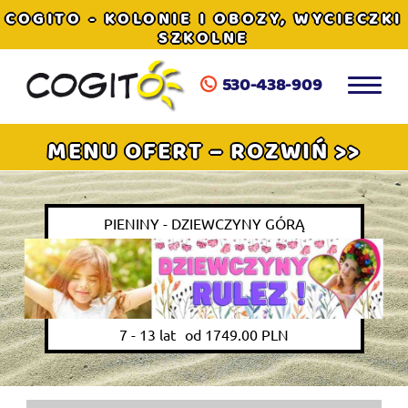
COGITO - KOLONIE I OBOZY, WYCIECZKI
SZKOLNE
530-438-909
MENU OFERT – ROZWIŃ >>
PIENINY - DZIEWCZYNY GÓRĄ
7 - 13 lat
od 1749.00 PLN