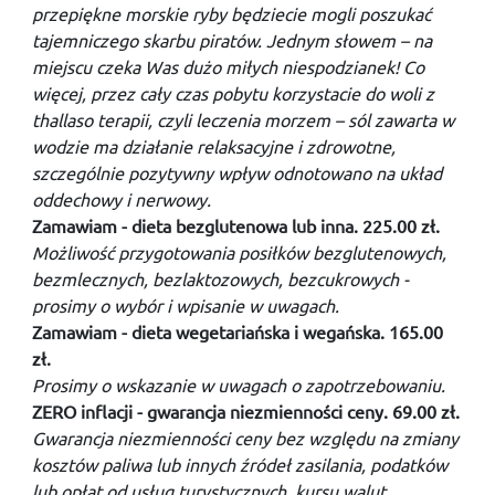
przepiękne morskie ryby będziecie mogli poszukać
tajemniczego skarbu piratów. Jednym słowem – na
miejscu czeka Was dużo miłych niespodzianek! Co
więcej, przez cały czas pobytu korzystacie do woli z
thallaso terapii, czyli leczenia morzem – sól zawarta w
wodzie ma działanie relaksacyjne i zdrowotne,
szczególnie pozytywny wpływ odnotowano na układ
oddechowy i nerwowy.
Zamawiam - dieta bezglutenowa lub inna. 225.00 zł.
Możliwość przygotowania posiłków bezglutenowych,
bezmlecznych, bezlaktozowych, bezcukrowych -
prosimy o wybór i wpisanie w uwagach.
Zamawiam - dieta wegetariańska i wegańska. 165.00
zł.
Prosimy o wskazanie w uwagach o zapotrzebowaniu.
ZERO inflacji - gwarancja niezmienności ceny. 69.00 zł.
Gwarancja niezmienności ceny bez względu na zmiany
kosztów paliwa lub innych źródeł zasilania, podatków
lub opłat od usług turystycznych, kursu walut.