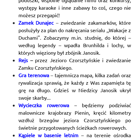
występy karaoke i inne zabawy to coś, czego nie
możesz przegapić!
Zamek Dunajec
–
zwiedzanie zakamarków, które
posłużyły za plan do nakręcania serialu ,,Wakacje z
Duchami". Zobaczymy m.in. studnię, do której –
według legendy – wpadła Brunhilda i lochy, w
których więziony był zbójnik Janosik.
Rejs
–
przez Jezioro Czorsztyńskie i zwiedzanie
Zamku Czorsztyńskiego.
Gra terenowa
–
tajemnicza mapa, kilka zadań oraz
rywalizacja sprawią, że każdy z Was zapamięta tę
grę na długo. Gdzieś w Niedzicy Janosik ukrył
swoje skarby...
Wycieczka rowerowa
– będziemy podziwiać
malownicze krajobrazy Pienin, kręcić kilometry
wzdłuż brzegów jeziora Czorsztyńskiego po
świetnie przygotowanych ścieżkach rowerowych.
Kąpiele w basenie
letnim
– na terenie ośrodka